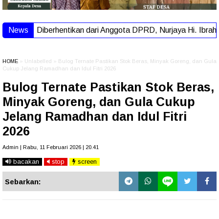
Diberhentikan dari Anggota DPRD, Nurjaya Hi. Ibrahim: Saya
News
HOME
» Unlabelled » Bulog Ternate Pastikan Stok Beras, Minyak Goreng, dan Gula
Cukup Jelang Ramadhan dan Idul Fitri 2026
Bulog Ternate Pastikan Stok Beras,
Minyak Goreng, dan Gula Cukup
Jelang Ramadhan dan Idul Fitri
2026
Admin | Rabu, 11 Februari 2026 | 20.41
bacakan
stop
screen
Sebarkan: