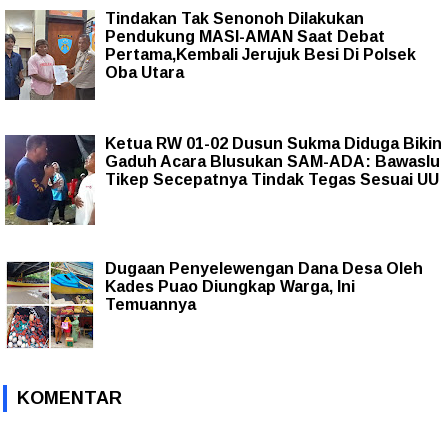
Tindakan Tak Senonoh Dilakukan
Pendukung MASI-AMAN Saat Debat
Pertama,Kembali Jerujuk Besi Di Polsek
Oba Utara
Ketua RW 01-02 Dusun Sukma Diduga Bikin
Gaduh Acara Blusukan SAM-ADA: Bawaslu
Tikep Secepatnya Tindak Tegas Sesuai UU
Dugaan Penyelewengan Dana Desa Oleh
Kades Puao Diungkap Warga, Ini
Temuannya
KOMENTAR