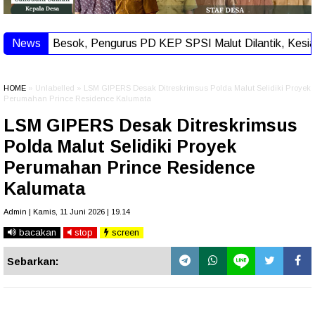
News
Besok, Pengurus PD KEP SPSI Malut Dilantik, Kesiapan
HOME
» Unlabelled » LSM GIPERS Desak Ditreskrimsus Polda Malut Selidiki Proyek
Perumahan Prince Residence Kalumata
LSM GIPERS Desak Ditreskrimsus
Polda Malut Selidiki Proyek
Perumahan Prince Residence
Kalumata
Admin | Kamis, 11 Juni 2026 | 19.14
bacakan
stop
screen
Sebarkan: