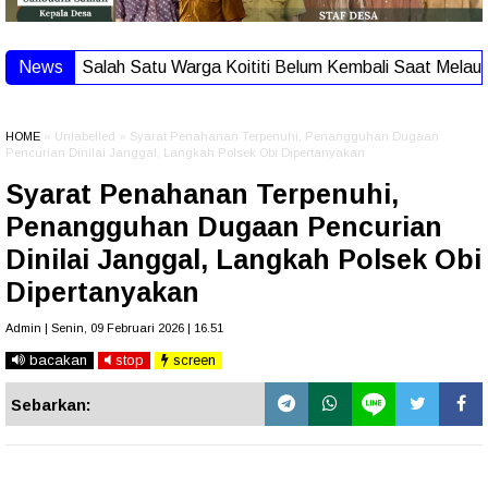
News
Salah Satu Warga Koititi Belum Kembali Saat Melaut, Ti
HOME
» Unlabelled » Syarat Penahanan Terpenuhi, Penangguhan Dugaan
Pencurian Dinilai Janggal, Langkah Polsek Obi Dipertanyakan
Syarat Penahanan Terpenuhi,
Penangguhan Dugaan Pencurian
Dinilai Janggal, Langkah Polsek Obi
Dipertanyakan
Admin | Senin, 09 Februari 2026 | 16.51
bacakan
stop
screen
Sebarkan: