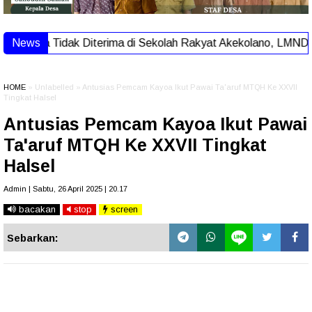
 Tidak Diterima di Sekolah Rakyat Akekolano, LMND UNIERA D
News
HOME
» Unlabelled » Antusias Pemcam Kayoa Ikut Pawai Ta'aruf MTQH Ke XXVII
Tingkat Halsel
Antusias Pemcam Kayoa Ikut Pawai
Ta'aruf MTQH Ke XXVII Tingkat
Halsel
Admin | Sabtu, 26 April 2025 | 20.17
bacakan
stop
screen
Sebarkan: