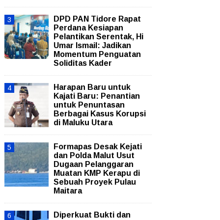
DPD PAN Tidore Rapat
Perdana Kesiapan
Pelantikan Serentak, Hi
Umar Ismail: Jadikan
Momentum Penguatan
Soliditas Kader
Harapan Baru untuk
Kajati Baru: Penantian
untuk Penuntasan
Berbagai Kasus Korupsi
di Maluku Utara
Formapas Desak Kejati
dan Polda Malut Usut
Dugaan Pelanggaran
Muatan KMP Kerapu di
Sebuah Proyek Pulau
Maitara
Diperkuat Bukti dan