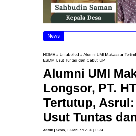
News
Seorang Anak Diduga Tidak Dite
HOME
» Unlabelled » Alumni UMI Makassar Tertimbu
ESDM Usut Tuntas dan Cabut IUP
Alumni UMI Mak
Longsor, PT. HT
Tertutup, Asru
Usut Tuntas da
Admin | Senin, 19 Januari 2026 | 16.34