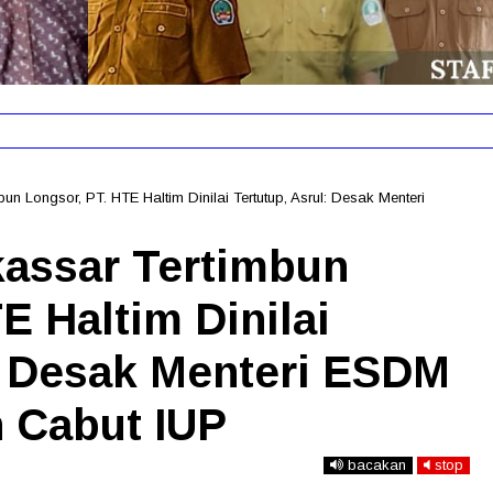
rima di Sekolah Rakyat Akekolano, LMND UNIERA Desak Pemer
n Longsor, PT. HTE Haltim Dinilai Tertutup, Asrul: Desak Menteri
assar Tertimbun
E Haltim Dinilai
l: Desak Menteri ESDM
n Cabut IUP
bacakan
stop