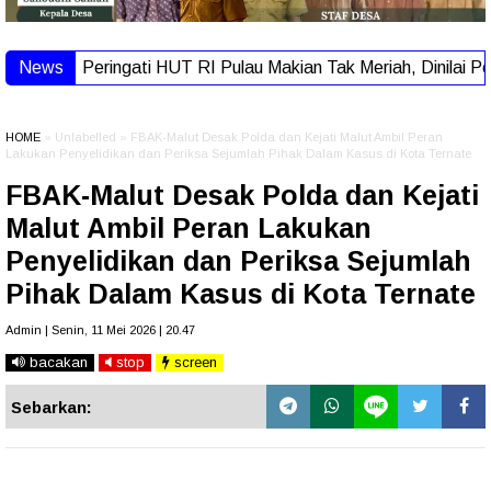
News
Peringati HUT RI Pulau Makian Tak Meriah, Dinilai Pemeri
HOME
» Unlabelled » FBAK-Malut Desak Polda dan Kejati Malut Ambil Peran
Lakukan Penyelidikan dan Periksa Sejumlah Pihak Dalam Kasus di Kota Ternate
FBAK-Malut Desak Polda dan Kejati
Malut Ambil Peran Lakukan
Penyelidikan dan Periksa Sejumlah
Pihak Dalam Kasus di Kota Ternate
Admin | Senin, 11 Mei 2026 | 20.47
bacakan
stop
screen
Sebarkan: