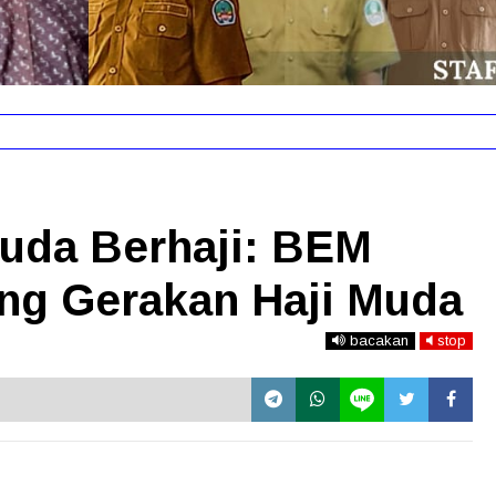
Nurjaya Hi. Ibrahim: Saya Tidak Diberikan Salinan Putusan d
uda Berhaji: BEM
ng Gerakan Haji Muda
bacakan
stop