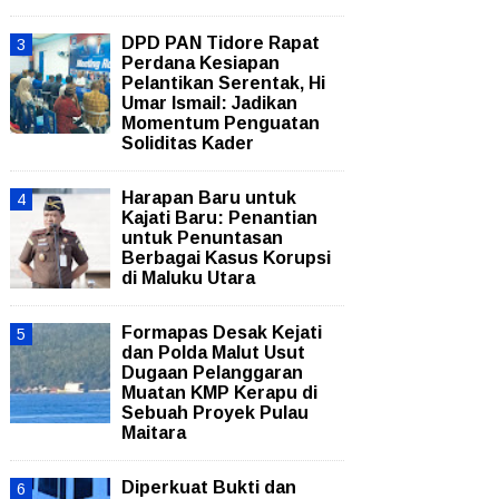
DPD PAN Tidore Rapat
Perdana Kesiapan
Pelantikan Serentak, Hi
Umar Ismail: Jadikan
Momentum Penguatan
Soliditas Kader
Harapan Baru untuk
Kajati Baru: Penantian
untuk Penuntasan
Berbagai Kasus Korupsi
di Maluku Utara
Formapas Desak Kejati
dan Polda Malut Usut
Dugaan Pelanggaran
Muatan KMP Kerapu di
Sebuah Proyek Pulau
Maitara
Diperkuat Bukti dan