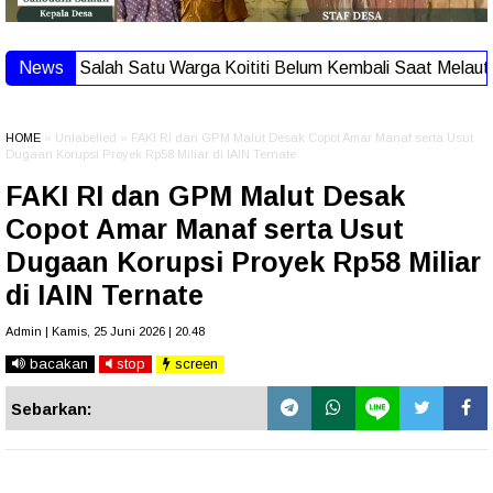
alah Satu Warga Koititi Belum Kembali Saat Melaut, Tim Sar L
News
HOME
» Unlabelled » FAKI RI dan GPM Malut Desak Copot Amar Manaf serta Usut
Dugaan Korupsi Proyek Rp58 Miliar di IAIN Ternate
FAKI RI dan GPM Malut Desak
Copot Amar Manaf serta Usut
Dugaan Korupsi Proyek Rp58 Miliar
di IAIN Ternate
Admin | Kamis, 25 Juni 2026 | 20.48
bacakan
stop
screen
Sebarkan: