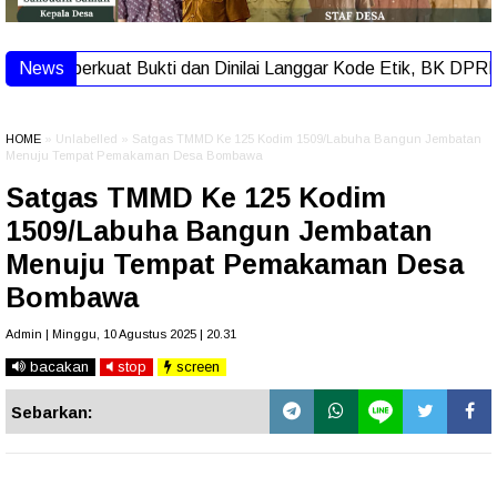
perkuat Bukti dan Dinilai Langgar Kode Etik, BK DPRD Kota Te
News
HOME
» Unlabelled » Satgas TMMD Ke 125 Kodim 1509/Labuha Bangun Jembatan
Menuju Tempat Pemakaman Desa Bombawa
Satgas TMMD Ke 125 Kodim
1509/Labuha Bangun Jembatan
Menuju Tempat Pemakaman Desa
Bombawa
Admin | Minggu, 10 Agustus 2025 | 20.31
bacakan
stop
screen
Sebarkan: