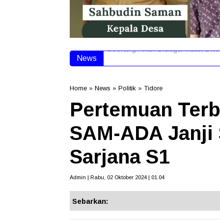
News
Seorang Anak Diduga Tidak Dite
Home
»
News
»
Politik
»
Tidore
Pertemuan Terb
SAM-ADA Janji 
Sarjana S1
Admin | Rabu, 02 Oktober 2024 | 01.04
Sebarkan: