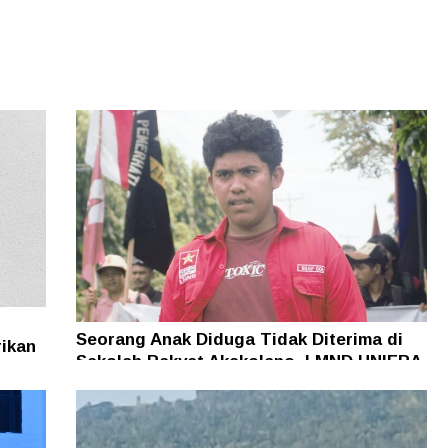
Seorang Anak Diduga Tidak Diterima di
rikan
Sekolah Rakyat Akekolano, LMND UNIERA
gadu
Desak Pemerintah Lakukan Evaluasi
Menyeluruh