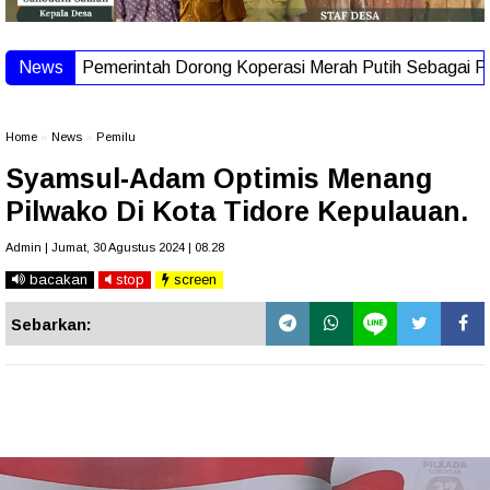
News
Pemerintah Dorong Koperasi Merah Putih Sebagai Program S
Home
»
News
»
Pemilu
Syamsul-Adam Optimis Menang
Pilwako Di Kota Tidore Kepulauan.
Admin | Jumat, 30 Agustus 2024 | 08.28
bacakan
stop
screen
Sebarkan: